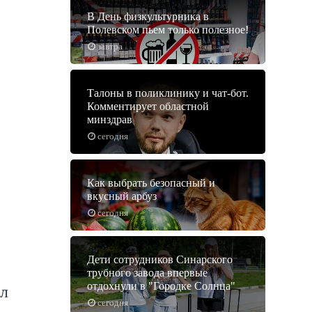
В День физкультурника в
Полевском пьем только полезное!
завтра
Талоны в поликлинику и чат-бот.
Комментирует областной
минздрав
сегодня
Как выбрать безопасный и
вкусный арбуз
сегодня
Дети сотрудников Синарского
трубного завода впервые
отдохнули в "Городке Солнца"
л
сегодня