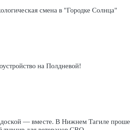
ологическая смена в "Городке Солнца"
оустройство на Полдневой!
 доской — вместе. В Нижнем Тагиле проше
й турнир для ветеранов СВО