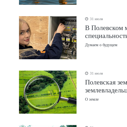
31 июля
В Полевском 
специальност
Думаем о будущем
31 июля
Полевская зе
землевладель
О земле