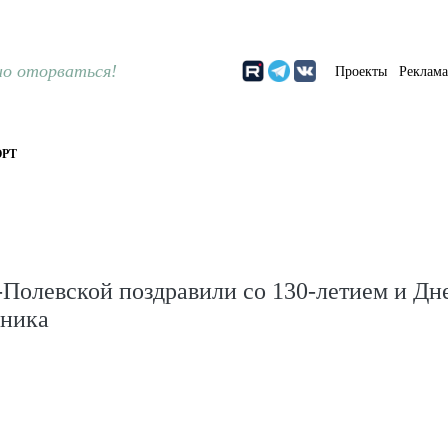
о оторваться!
Проекты
Реклам
РТ
Полевской поздравили со 130-летием и Дн
ника