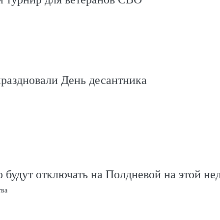
праздновали День десантника
 будут отключать на Полдневой на этой не
тва