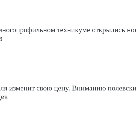
многопрофильном техникуме открылись но
и
мля изменит свою цену. Вниманию полевск
цев