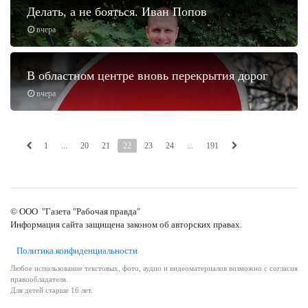
Делать, а не бояться. Иван Попов
вчера
В областном центре вновь перекрытия дорог
вчера
1
...
20
21
22
23
24
...
191
© ООО "Газета "Рабочая правда"
Информация сайта защищена законом об авторских правах.
Политика конфиденциальности
Любое использование текстовых, фото, аудио и видеоматериалов возможно с согласия
правообладателя.
Для детей старше 16 лет.