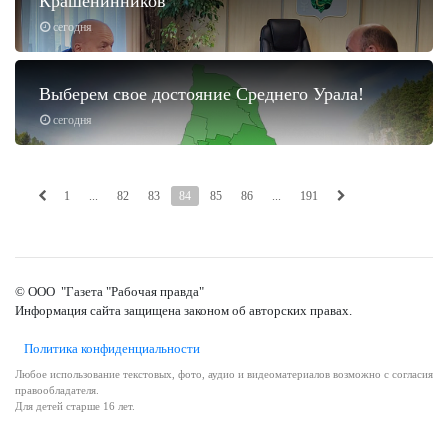
Крашенинников
сегодня
Выберем свое достояние Среднего Урала!
сегодня
1
...
82
83
84
85
86
...
191
© ООО "Газета "Рабочая правда"
Информация сайта защищена законом об авторских правах.
Политика конфиденциальности
Любое использование текстовых, фото, аудио и видеоматериалов возможно с согласия
правообладателя.
Для детей старше 16 лет.