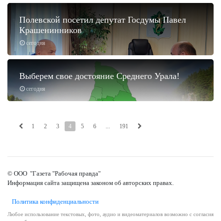
Полевской посетил депутат Госдумы Павел
Крашенинников
сегодня
Выберем свое достояние Среднего Урала!
сегодня
1
2
3
4
5
6
...
191
© ООО "Газета "Рабочая правда"
Информация сайта защищена законом об авторских правах.
Политика конфиденциальности
Любое использование текстовых, фото, аудио и видеоматериалов возможно с согласия