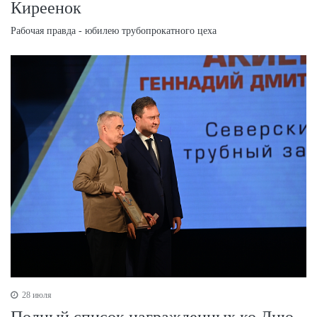
Киреенок
Рабочая правда - юбилею трубопрокатного цеха
28 июля
Полный список награжденных ко Дню