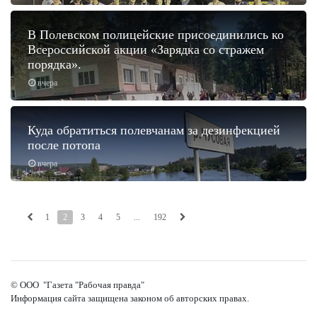
В Полевском полицейские присоединились ко
Всероссийской акции «Зарядка со стражем
порядка».
вчера
Куда обратиться полевчанам за дезинфекцией
после потопа
вчера
1
2
3
4
5
...
192
© ООО "Газета "Рабочая правда"
Информация сайта защищена законом об авторских правах.