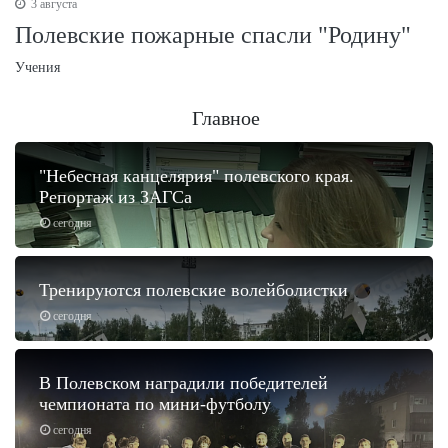
3 августа
Полевские пожарные спасли "Родину"
Учения
Главное
"Небесная канцелярия" полевского края.
Репортаж из ЗАГСа
сегодня
Тренируются полевские волейболистки
сегодня
В Полевском наградили победителей
чемпионата по мини-футболу
сегодня