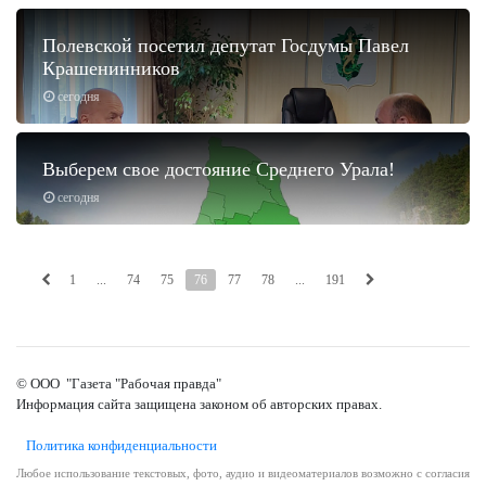
Полевской посетил депутат Госдумы Павел
Крашенинников
сегодня
Выберем свое достояние Среднего Урала!
сегодня
1
...
74
75
76
77
78
...
191
© ООО "Газета "Рабочая правда"
Информация сайта защищена законом об авторских правах.
Политика конфиденциальности
Любое использование текстовых, фото, аудио и видеоматериалов возможно с согласия