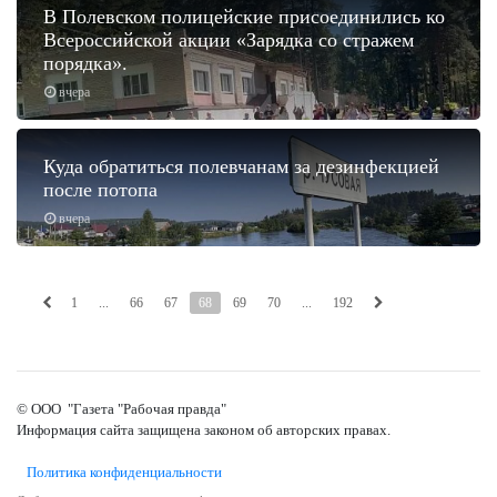
В Полевском полицейские присоединились ко
Всероссийской акции «Зарядка со стражем
порядка».
вчера
Куда обратиться полевчанам за дезинфекцией
после потопа
вчера
1
...
66
67
68
69
70
...
192
© ООО "Газета "Рабочая правда"
Информация сайта защищена законом об авторских правах.
Политика конфиденциальности