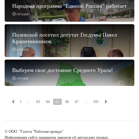
Народная программа "Единой России" работает
сегодня
Полевской посетил депутат Госдумы Павел
Крашенинников
сегодня
Выберем свое достояние Среднего Урала!
сегодня
1
...
63
64
65
66
67
...
191
© ООО "Газета "Рабочая правда"
Информация сайта защищена законом об авторских правах.