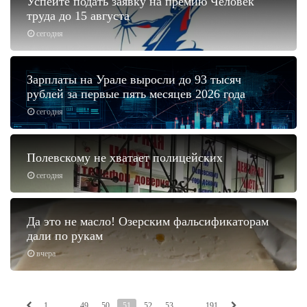
Успейте подать заявку на премию Человек
труда до 15 августа
сегодня
Зарплаты на Урале выросли до 93 тысяч
рублей за первые пять месяцев 2026 года
сегодня
Полевскому не хватает полицейских
сегодня
Да это не масло! Озерским фальсификаторам
дали по рукам
вчера
1
...
49
50
51
52
53
...
191