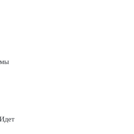
ммы
 Идет