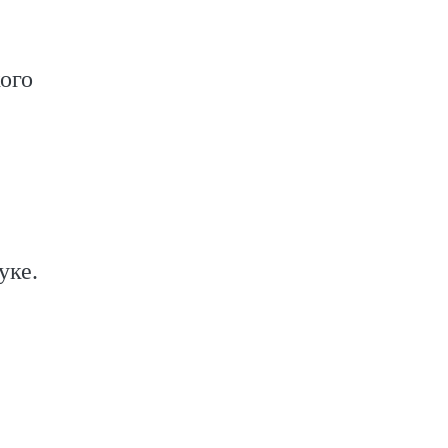
ого
уке.