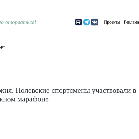
о оторваться!
Проекты
Реклам
РТ
жня. Полевские спортсмены участвовали в
жном марафоне