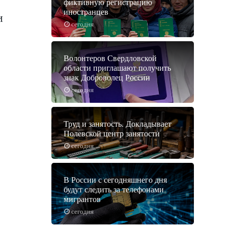
фиктивную регистрацию
иностранцев
и
сегодня
Волонтеров Свердловской
области приглашают получить
знак Доброволец России
сегодня
Труд и занятость. Докладывает
Полевской центр занятости
сегодня
В России с сегодняшнего дня
будут следить за телефонами
мигрантов
сегодня