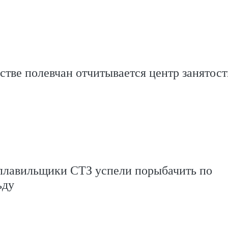
стве полевчан отчитывается центр занятост
плавильщики СТЗ успели порыбачить по
ьду