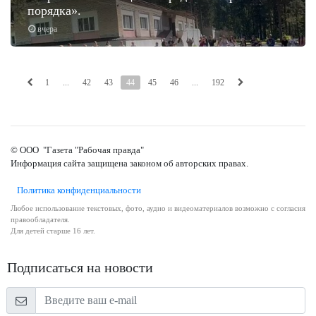
порядка».
вчера
1
...
42
43
44
45
46
...
192
© ООО "Газета "Рабочая правда"
Информация сайта защищена законом об авторских правах.
Политика конфиденциальности
Любое использование текстовых, фото, аудио и видеоматериалов возможно с согласия
правообладателя.
Для детей старше 16 лет.
Подписаться на новости