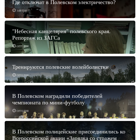
Где отключат в Полевском электричество?
завтра
"Небесная канцелярия" полевского края.
Репортаж из ЗАГСа
сегодня
Тренируются полевские волейболистки
сегодня
В Полевском наградили победителей
чемпионата по мини-футболу
сегодня
В Полевском полицейские присоединились ко
Всероссийской акции «Зарядка со стражем