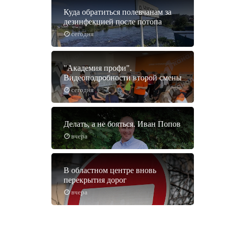
Куда обратиться полевчанам за
дезинфекцией после потопа
сегодня
"Академия профи".
Видеоподробности второй смены
сегодня
Делать, а не бояться. Иван Попов
вчера
В областном центре вновь
перекрытия дорог
вчера