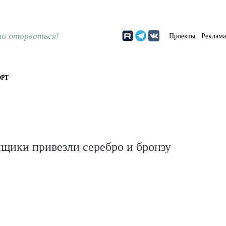
о оторваться!
Проекты
Реклам
РТ
щики привезли серебро и бронзу