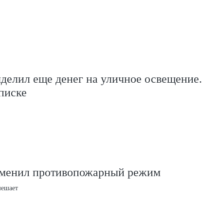
делил еще денег на уличное освещение.
писке
тменил противопожарный режим
мешает