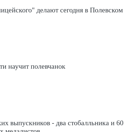
ицейского" делают сегодня в Полевском
ти научит полевчанок
их выпускников - два стобалльника и 60
х медалистов