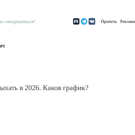
о оторваться!
Проекты
Реклам
РТ
дыхать в 2026. Каков график?