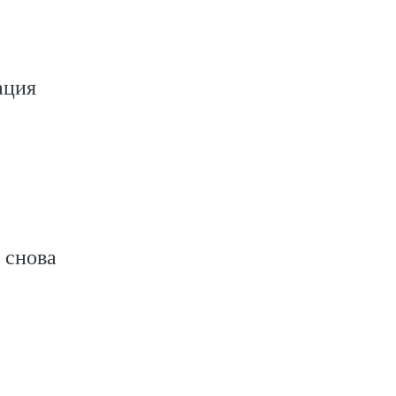
ация
 снова