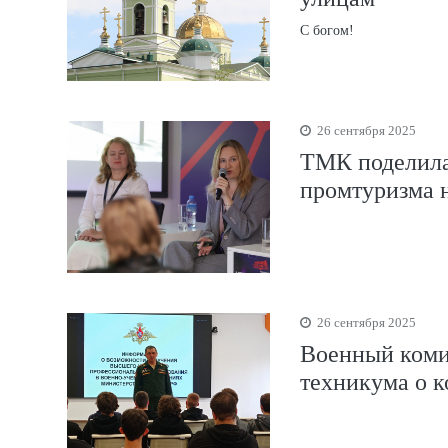
С богом!
26 сентября 2025
ТМК поделила
промтуризма 
26 сентября 2025
Военный комис
техникума о к