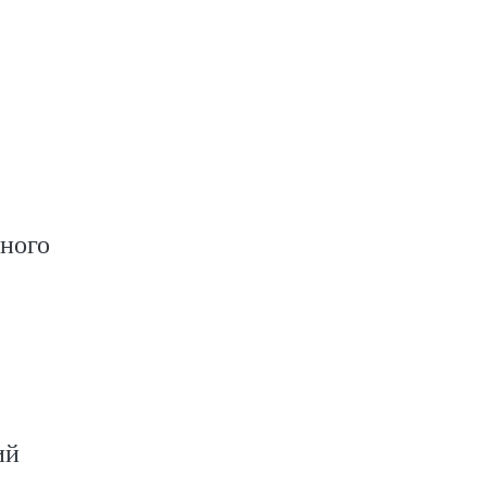
ного
ий