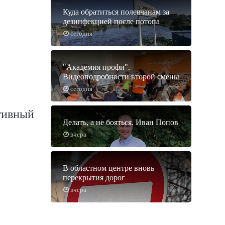
Куда обратиться полевчанам за
дезинфекцией после потопа
сегодня
"Академия профи".
Видеоподробности второй смены
сегодня
тивный
Делать, а не бояться. Иван Попов
вчера
В областном центре вновь
перекрытия дорог
вчера