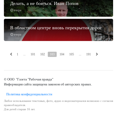
Делать, а не бояться. Иван Попов
вчера
В областном центре вновь перекрытия дорог
вчера
1
...
101
102
103
104
105
...
191
© ООО "Газета "Рабочая правда"
Информация сайта защищена законом об авторских правах.
Политика конфиденциальности
Любое использование текстовых, фото, аудио и видеоматериалов возможно с согласия
правообладателя.
Для детей старше 16 лет.