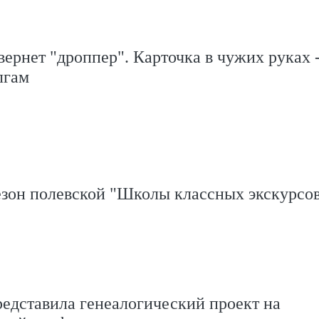
вернет "дроппер". Карточка в чужих руках -
лгам
езон полевской "Школы классных экскурсо
едставила генеалогический проект на