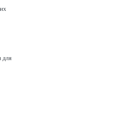
ких
 для