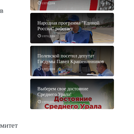
сегодня
в
Народная программа "Единой
России" работает
сегодня
Полевской посетил депутат
Госдумы Павел Крашенинников
сегодня
Выберем свое достояние
Среднего Урала!
сегодня
омитет