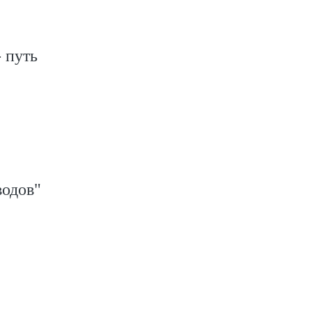
 путь
водов"