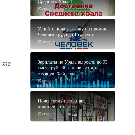
Среднего Урала!
сегодня
Успейте подать заявку на премию
Человек труда до 15 августа
сегодня
й же
Зарплаты на Урале выросли до 93
тысяч рублей за первые пять
месяцев 2026 года
сегодня
Полевскому не хватает
полицейских
сегодня