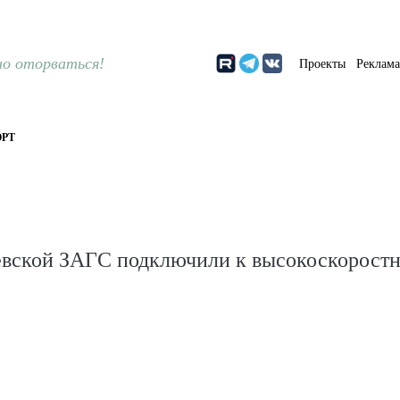
о оторваться!
Проекты
Реклам
РТ
евской ЗАГС подключили к высокоскорост