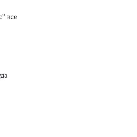
" все
уда