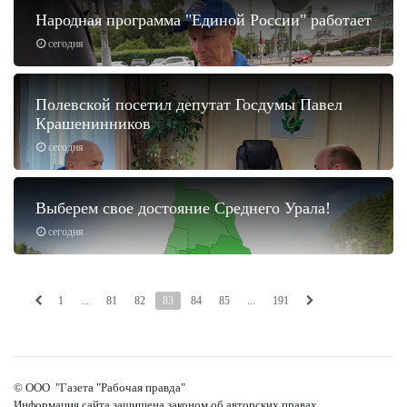
Народная программа "Единой России" работает
сегодня
Полевской посетил депутат Госдумы Павел
Крашенинников
сегодня
Выберем свое достояние Среднего Урала!
сегодня
1
...
81
82
83
84
85
...
191
© ООО "Газета "Рабочая правда"
Информация сайта защищена законом об авторских правах.