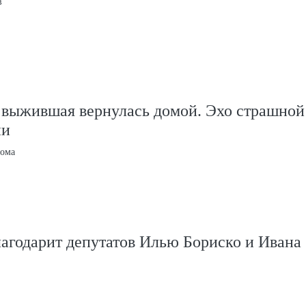
в
 выжившая вернулась домой. Эхо страшной
ии
дома
агодарит депутатов Илью Бориско и Ивана