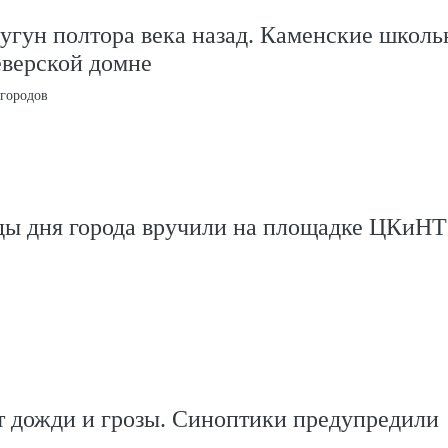
угун полтора века назад. Каменские школ
еверской домне
 городов
ды дня города вручили на площадке ЦКиНТ
т дожди и грозы. Синоптики предупредили