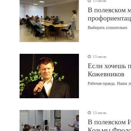
13 июля
В полевском 
профориентац
Выбирать сознательно
13 июля
Если хочешь п
Кожевников
Рабочая правда. Наши 
13 июля
В полевском И
Козьмы Фроло