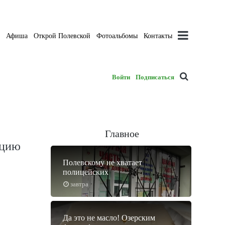
а
Афиша
Открой Полевской
Фотоальбомы
Контакты
Войти
Подписаться
Главное
ацию
Полевскому не хватает
полицейских
завтра
Да это не масло! Озерским