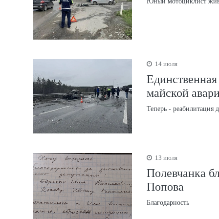
Юный мотоциклист жи
14 июля
Единственная
майской авар
Теперь - реабилитация 
13 июля
Полевчанка бл
Попова
Благодарность