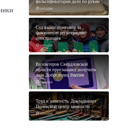
фальсификаторам дали по рукам
сегодня
ьники
Суд вынес приговор за
фиктивную регистрацию
иностранцев
сегодня
Волонтеров Свердловской
области приглашают получить
знак Доброволец России
сегодня
Труд и занятость. Докладывает
Полевской центр занятости
сегодня