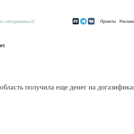
о оторваться!
Проекты
Реклам
РТ
область получила еще денег на догазифик