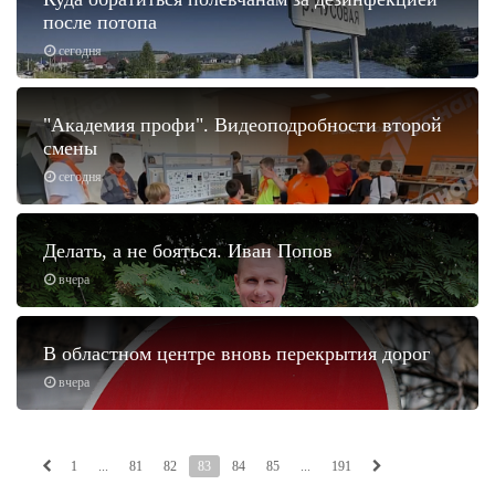
после потопа
сегодня
"Академия профи". Видеоподробности второй
смены
сегодня
Делать, а не бояться. Иван Попов
вчера
В областном центре вновь перекрытия дорог
вчера
1
...
81
82
83
84
85
...
191