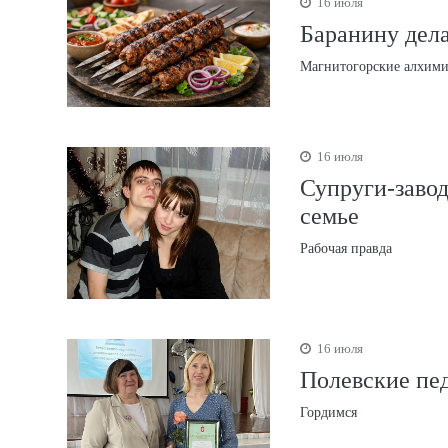
16 июля
Баранину дела
Магнитогорские алхим
16 июля
Супруги-заво
семье
Рабочая правда
16 июля
Полевские пе
Гордимся