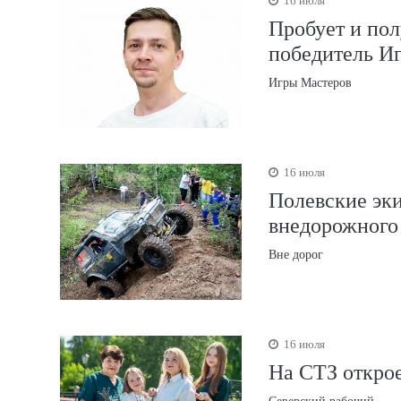
16 июля
Пробует и пол
победитель И
Игры Мастеров
16 июля
Полевские эки
внедорожного
Вне дорог
16 июля
На СТЗ открое