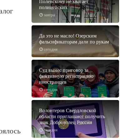
Полевскому не хватает
полицейских
алог
завтра
Да это не масло! Озерским
фальсификаторам дали по рукам
сегодня
Суд вынес приговор за
фиктивную регистрацию
иностранцев
сегодня
Волонтеров Свердловской
области приглашают получить
знак Доброволец России
оялось
сегодня