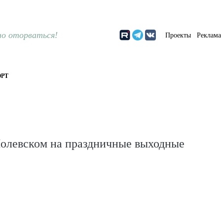
о оторваться!
Проекты
Реклам
РТ
Полевском на праздничные выходные