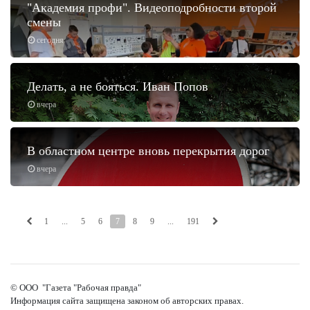
"Академия профи". Видеоподробности второй
смены
сегодня
Делать, а не бояться. Иван Попов
вчера
В областном центре вновь перекрытия дорог
вчера
1
...
5
6
7
8
9
...
191
© ООО "Газета "Рабочая правда"
Информация сайта защищена законом об авторских правах.