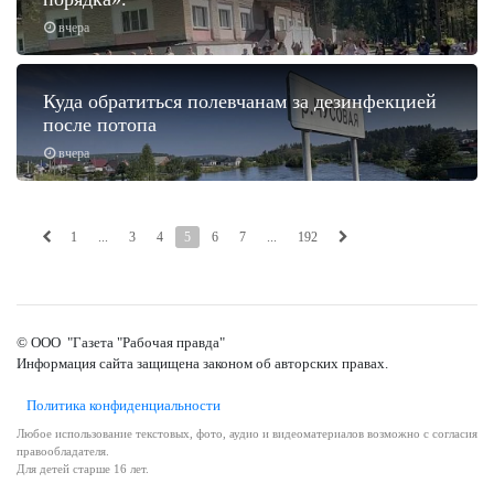
вчера
Куда обратиться полевчанам за дезинфекцией
после потопа
вчера
1
...
3
4
5
6
7
...
192
© ООО "Газета "Рабочая правда"
Информация сайта защищена законом об авторских правах.
Политика конфиденциальности
Любое использование текстовых, фото, аудио и видеоматериалов возможно с согласия
правообладателя.
Для детей старше 16 лет.