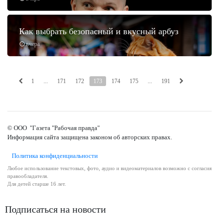
Как выбрать безопасный и вкусный арбуз
вчера
1
...
171
172
173
174
175
...
191
© ООО "Газета "Рабочая правда"
Информация сайта защищена законом об авторских правах.
Политика конфиденциальности
Любое использование текстовых, фото, аудио и видеоматериалов возможно с согласия
правообладателя.
Для детей старше 16 лет.
Подписаться на новости