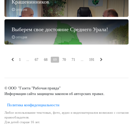
Крашенинников
сегодня
Выберем свое достояние Среднего Урала!
сегодня
1
...
67
68
69
70
71
...
191
© ООО "Газета "Рабочая правда"
Информация сайта защищена законом об авторских правах.
Политика конфиденциальности
Любое использование текстовых, фото, аудио и видеоматериалов возможно с согласия
правообладателя.
Для детей старше 16 лет.