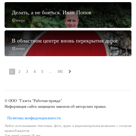
Делать, а не бояться. Иван Попов
вчера
В областном центре вновь перекрытия дорог
вчера
1
2
3
4
5
...
191
© ООО "Газета "Рабочая правда"
Информация сайта защищена законом об авторских правах.
Политика конфиденциальности
Любое использование текстовых, фото, аудио и видеоматериалов возможно с согласия
правообладателя.
Для детей старше 16 лет.