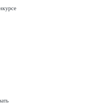
нкурсе
вать