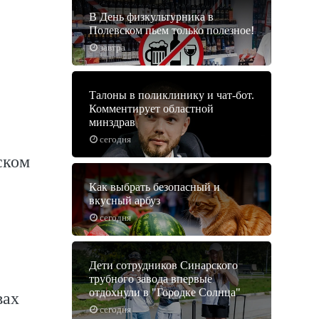
В День физкультурника в
Полевском пьем только полезное!
завтра
Талоны в поликлинику и чат-бот.
Комментирует областной
минздрав
сегодня
ском
Как выбрать безопасный и
вкусный арбуз
сегодня
Дети сотрудников Синарского
трубного завода впервые
отдохнули в "Городке Солнца"
вах
сегодня