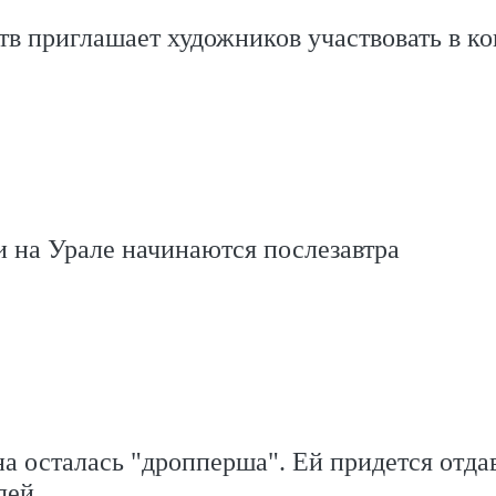
в приглашает художников участвовать в ко
 на Урале начинаются послезавтра
а осталась "дропперша". Ей придется отда
лей