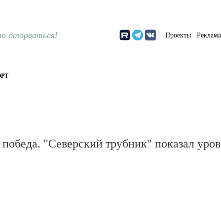
о оторваться!
Проекты
Реклам
РТ
победа. "Северский трубник" показал уров