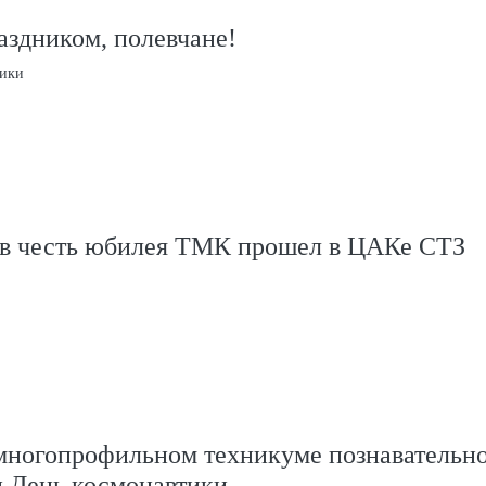
аздником, полевчане!
тики
 в честь юбилея ТМК прошел в ЦАКе СТЗ
многопрофильном техникуме познавательн
и День космонавтики