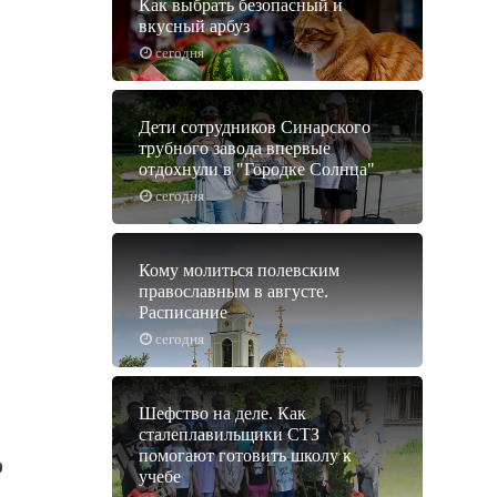
Как выбрать безопасный и
вкусный арбуз
сегодня
Дети сотрудников Синарского
трубного завода впервые
отдохнули в "Городке Солнца"
сегодня
Кому молиться полевским
православным в августе.
Расписание
сегодня
Шефство на деле. Как
сталеплавильщики СТЗ
помогают готовить школу к
о
учебе