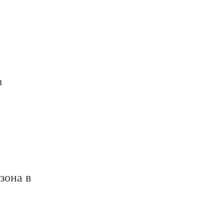
в
зона в