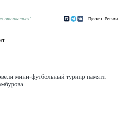
о оторваться!
Проекты
Реклам
РТ
овели мини-футбольный турнир памяти
амбурова