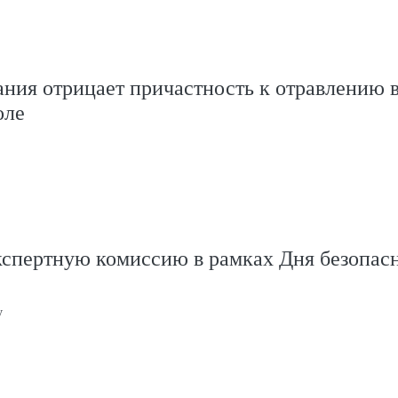
ния отрицает причастность к отравлению 
оле
кспертную комиссию в рамках Дня безопас
у