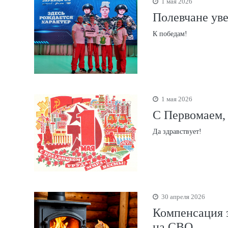
1 мая 2026
Полевчане ув
К победам!
1 мая 2026
С Первомаем,
Да здравствует!
30 апреля 2026
Компенсация 
на СВО