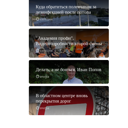
Куда обратиться полевчанам за
дезинфекцией после потопа
сегодня
"Академия профи".
Видеоподробности второй смены
сегодня
Делать, а не бояться. Иван Попов
вчера
В областном центре вновь
перекрытия дорог
вчера