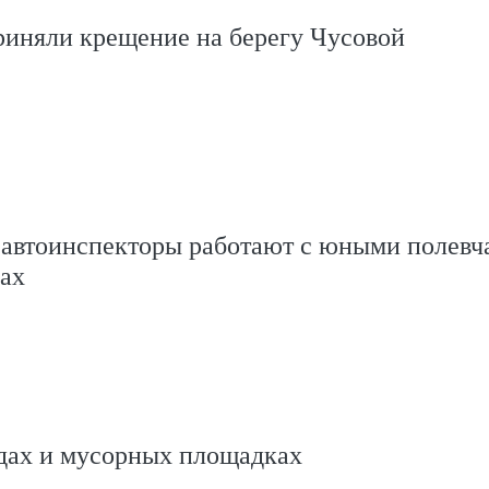
риняли крещение на берегу Чусовой
савтоинспекторы работают с юными полевч
ах
одах и мусорных площадках