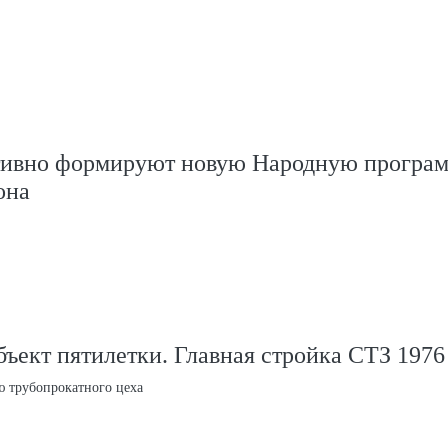
тивно формируют новую Народную програ
она
ект пятилетки. Главная стройка СТЗ 1976
ю трубопрокатного цеха