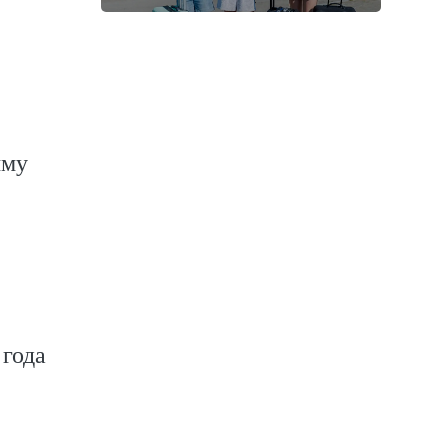
мму
 года