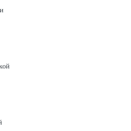
ли
кой
й