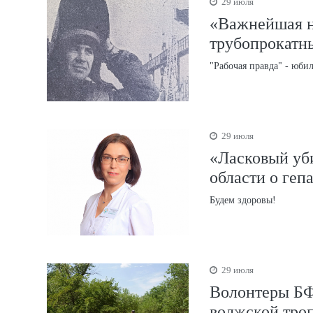
29 июля
«Важнейшая н
трубопрокатн
"Рабочая правда" - юби
29 июля
«Ласковый уб
области о гепа
Будем здоровы!
29 июля
Волонтеры БФ
волжской троп