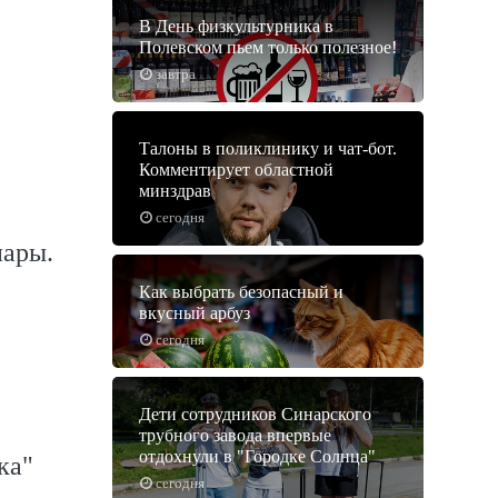
В День физкультурника в
Полевском пьем только полезное!
завтра
Талоны в поликлинику и чат-бот.
Комментирует областной
минздрав
сегодня
нары.
Как выбрать безопасный и
вкусный арбуз
сегодня
Дети сотрудников Синарского
трубного завода впервые
отдохнули в "Городке Солнца"
ка"
сегодня