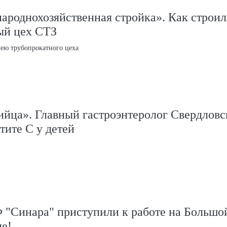
ароднохозяйственная стройка». Как строи
ый цех СТЗ
лею трубопрокатного цеха
ийца». Главный гастроэнтеролог Свердловс
тите С у детей
 "Синара" приступили к работе на Большо
е!