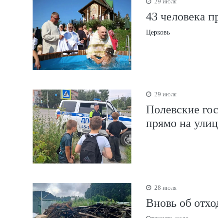
29 июля
43 человека п
Церковь
29 июля
Полевские го
прямо на улиц
28 июля
Вновь об отх