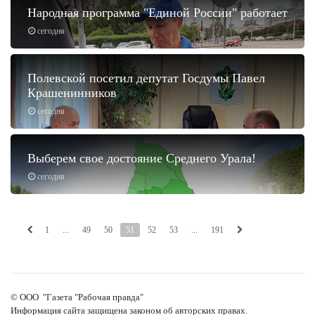
Народная программа "Единой России" работает
сегодня
Полевской посетил депутат Госдумы Павел
Крашенинников
сегодня
Выберем свое достояние Среднего Урала!
сегодня
1
...
49
50
51
52
53
...
191
© ООО "Газета "Рабочая правда"
Информация сайта защищена законом об авторских правах.