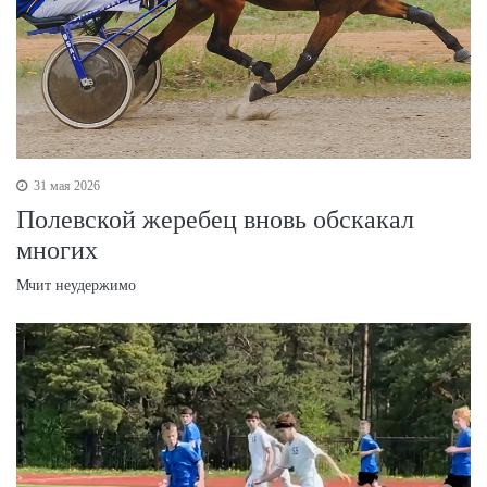
31 мая 2026
Полевской жеребец вновь обскакал
многих
Мчит неудержимо