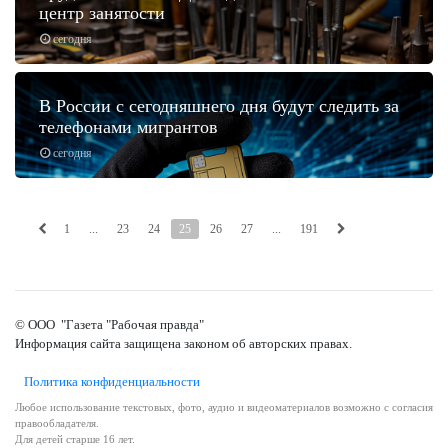
центр занятости
сегодня
В России с сегодняшнего дня будут следить за
телефонами мигрантов
сегодня
1
...
23
24
25
26
27
...
191
© ООО "Газета "Рабочая правда"
Информация сайта защищена законом об авторских правах.
Политика конфиденциальности
Любое использование текстовых, фото, аудио и видеоматериалов возможно с согласия
правообладателя.
Для детей старше 16 лет.