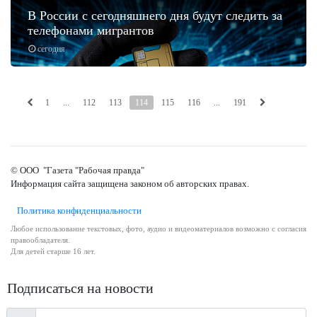
В России с сегодняшнего дня будут следить за
телефонами мигрантов
сегодня
1
...
112
113
114
115
116
...
191
© ООО "Газета "Рабочая правда"
Информация сайта защищена законом об авторских правах.
Политика конфиденциальности
Любое использование текстовых, фото, аудио и видеоматериалов возможно с согласия
правообладателя.
Для детей старше 16 лет.
Подписаться на новости