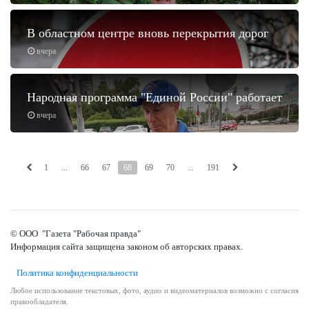
В областном центре вновь перекрытия дорог
вчера
Народная программа "Единой России" работает
вчера
1
...
66
67
68
69
70
...
191
© ООО "Газета "Рабочая правда"
Информация сайта защищена законом об авторских правах.
Политика конфиденциальности
Любое использование текстовых, фото, аудио и видеоматериалов возможно с согласия
правообладателя.