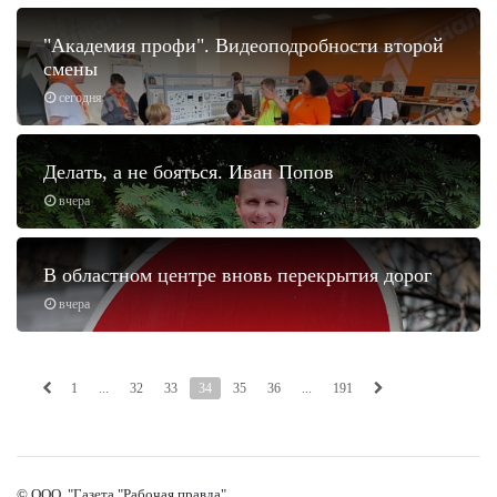
"Академия профи". Видеоподробности второй
смены
сегодня
Делать, а не бояться. Иван Попов
вчера
В областном центре вновь перекрытия дорог
вчера
1
...
32
33
34
35
36
...
191
© ООО "Газета "Рабочая правда"