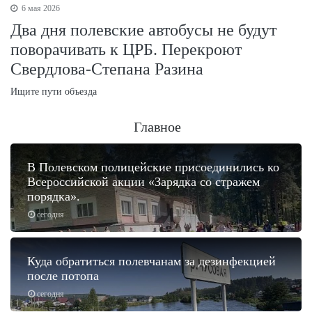
6 мая 2026
Два дня полевские автобусы не будут
поворачивать к ЦРБ. Перекроют
Свердлова-Степана Разина
Ищите пути объезда
Главное
В Полевском полицейские присоединились ко
Всероссийской акции «Зарядка со стражем
порядка».
сегодня
Куда обратиться полевчанам за дезинфекцией
после потопа
сегодня