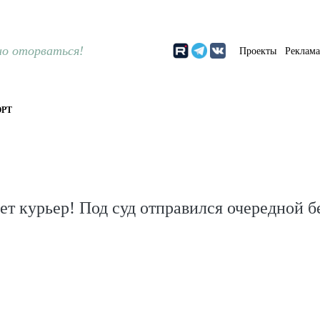
о оторваться!
Проекты
Реклам
РТ
дет курьер! Под суд отправился очередной б