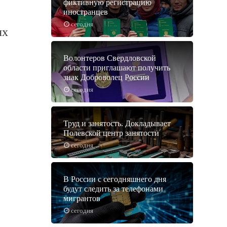
фиктивную регистрацию
иностранцев
сегодня
ях
Волонтеров Свердловской
области приглашают получить
знак Доброволец России
сегодня
Труд и занятость. Докладывает
Полевской центр занятости
сегодня
В России с сегодняшнего дня
будут следить за телефонами
мигрантов
сегодня