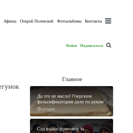
а
Афиша
Открой Полевской
Фотоальбомы
Контакты
Войти
Подписаться
Главное
егунок
Да это не масло! Озерским
фальсификаторам дали по рукам
сегодня
Суд вынес приговор за