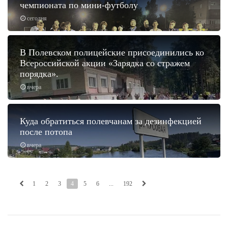
чемпионата по мини-футболу
сегодня
В Полевском полицейские присоединились ко
Всероссийской акции «Зарядка со стражем
порядка».
вчера
Куда обратиться полевчанам за дезинфекцией
после потопа
вчера
1
2
3
4
5
6
...
192