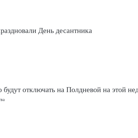
праздновали День десантника
 будут отключать на Полдневой на этой не
тва