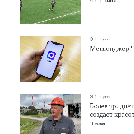
Черная полоса
1 августа
Мессенджер "
1 августа
Более тридцат
создает красо
11 канал