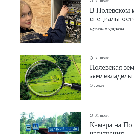
31 июля
В Полевском 
специальност
Думаем о будущем
31 июля
Полевская зе
землевладель
О земле
31 июля
Камера на Пол
нарушения