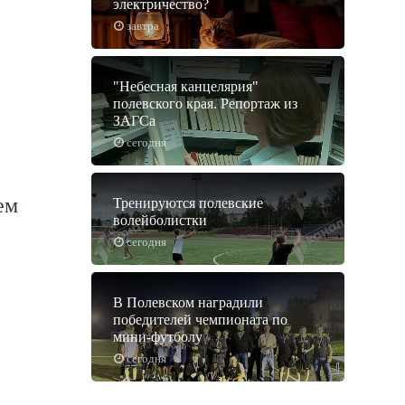
электричество?
завтра
"Небесная канцелярия"
полевского края. Репортаж из
ЗАГСа
сегодня
ем
Тренируются полевские
волейболистки
сегодня
В Полевском наградили
победителей чемпионата по
мини-футболу
сегодня