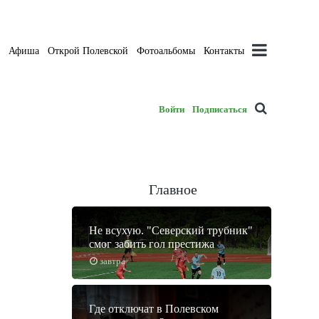
а
Афиша
Открой Полевской
Фотоальбомы
Контакты
Войти
Подписаться
Главное
Не всухую. "Северский трубник"
смог забить гол престижа
завтра
Где отключат в Полевском