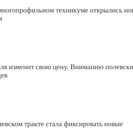
многопрофильном техникуме открылись но
и
мля изменит свою цену. Вниманию полевск
цев
евском тракте стала фиксировать новые