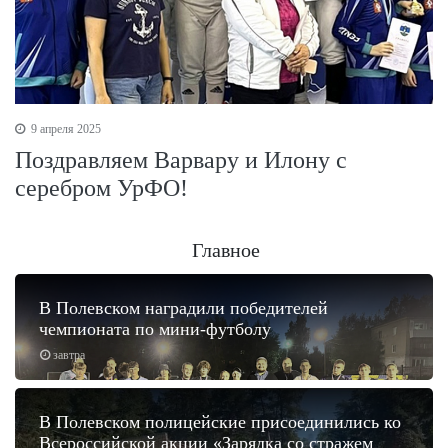
9 апреля 2025
Поздравляем Варвару и Илону с
серебром УрФО!
Главное
В Полевском наградили победителей
чемпионата по мини-футболу
завтра
В Полевском полицейские присоединились ко
Всероссийской акции «Зарядка со стражем