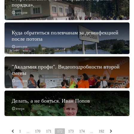
порядка».
сегодня
Куда обратиться полевчанам за дезинфекцией
после потопа
сегодня
"Академия профи". Видеоподробности второй
смены
сегодня
Делать, а не бояться. Иван Попов
вчера
1
...
170
171
172
173
174
...
192