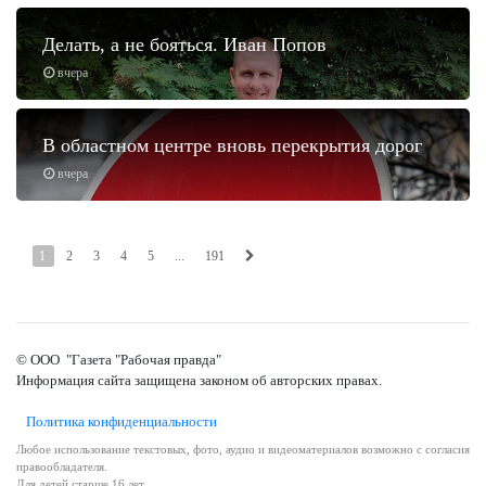
Делать, а не бояться. Иван Попов
вчера
В областном центре вновь перекрытия дорог
вчера
1
2
3
4
5
...
191
© ООО "Газета "Рабочая правда"
Информация сайта защищена законом об авторских правах.
Политика конфиденциальности
Любое использование текстовых, фото, аудио и видеоматериалов возможно с согласия
правообладателя.
Для детей старше 16 лет.