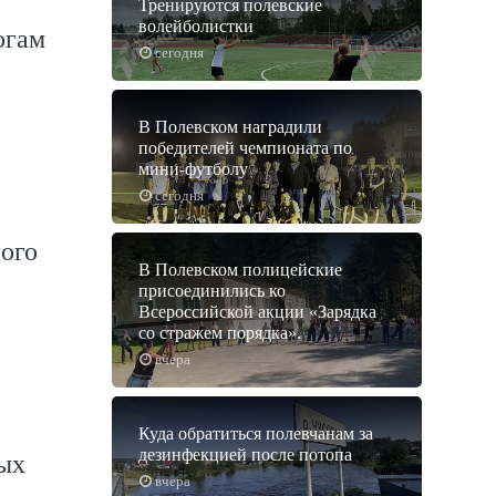
Тренируются полевские
волейболистки
огам
сегодня
В Полевском наградили
победителей чемпионата по
мини-футболу
сегодня
ого
В Полевском полицейские
присоединились ко
Всероссийской акции «Зарядка
со стражем порядка».
вчера
Куда обратиться полевчанам за
дезинфекцией после потопа
ых
вчера