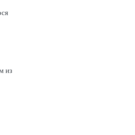
ося
м из