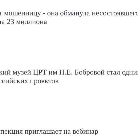
т мошенницу - она обманула несостоявшег
на 23 миллиона
ий музей ЦРТ им Н.Е. Бобровой стал одни
ссийских проектов
пекция приглашает на вебинар