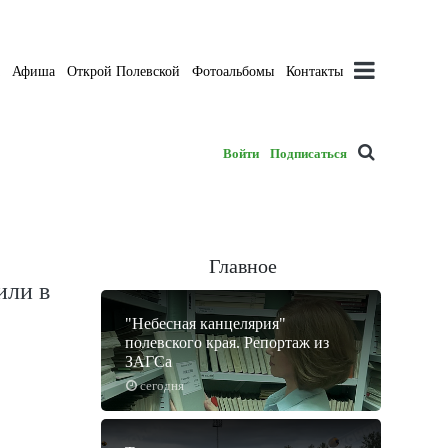
а
Афиша
Открой Полевской
Фотоальбомы
Контакты
Войти
Подписаться
Главное
или в
"Небесная канцелярия"
полевского края. Репортаж из
ЗАГСа
сегодня