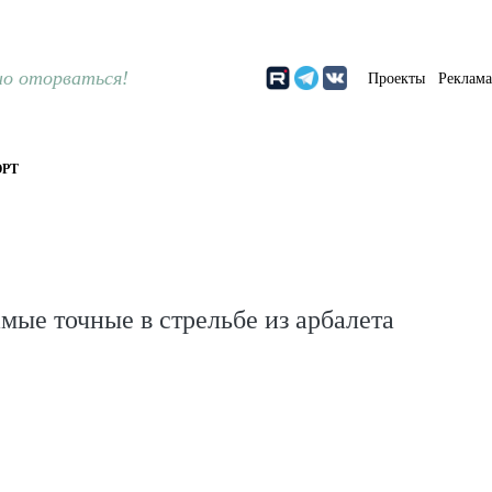
о оторваться!
Проекты
Реклам
РТ
амые точные в стрельбе из арбалета