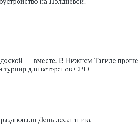
оустройство на Полдневой!
 доской — вместе. В Нижнем Тагиле проше
й турнир для ветеранов СВО
праздновали День десантника