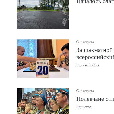
Началось благ
3 августа
За шахматной
всероссийски
Единая Россия
3 августа
Полевчане от
Единство