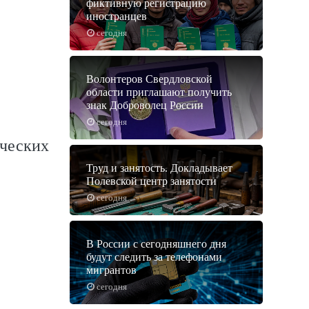
фиктивную регистрацию
иностранцев
сегодня
Волонтеров Свердловской
области приглашают получить
знак Доброволец России
сегодня
ических
Труд и занятость. Докладывает
Полевской центр занятости
сегодня
В России с сегодняшнего дня
будут следить за телефонами
мигрантов
сегодня