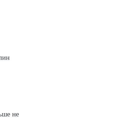
пин
ьше не