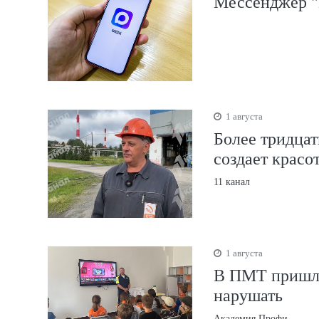
Мессенджер "
1 августа
Более тридцат
создает красо
11 канал
1 августа
В ПМТ пришли
нарушать
Академия Профи