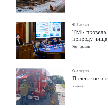
3 августа
ТМК провела б
природу чище
Корпорация
3 августа
Полевские по
Учения