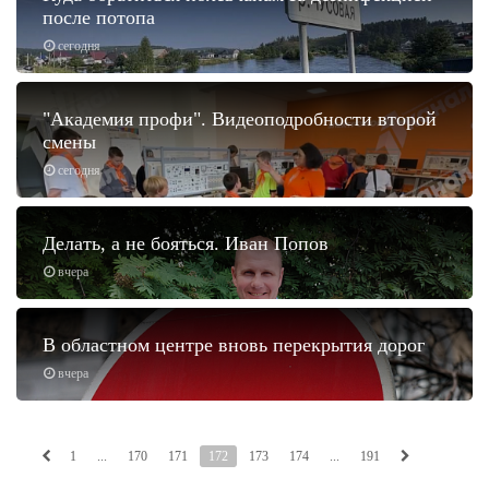
после потопа
сегодня
"Академия профи". Видеоподробности второй
смены
сегодня
Делать, а не бояться. Иван Попов
вчера
В областном центре вновь перекрытия дорог
вчера
1
...
170
171
172
173
174
...
191