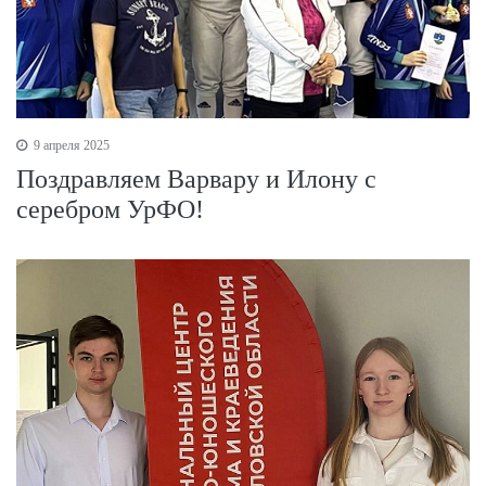
9 апреля 2025
Поздравляем Варвару и Илону с
серебром УрФО!