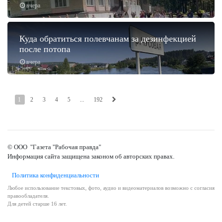
вчера
Куда обратиться полевчанам за дезинфекцией
после потопа
вчера
1
2
3
4
5
...
192
© ООО "Газета "Рабочая правда"
Информация сайта защищена законом об авторских правах.
Политика конфиденциальности
Любое использование текстовых, фото, аудио и видеоматериалов возможно с согласия
правообладателя.
Для детей старше 16 лет.