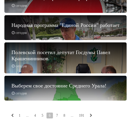
сегодня
Народная программа "Единой России" работает
сегодня
Полевской посетил депутат Госдумы Павел
Крашенинников
сегодня
Выберем свое достояние Среднего Урала!
сегодня
1
...
4
5
6
7
8
...
191