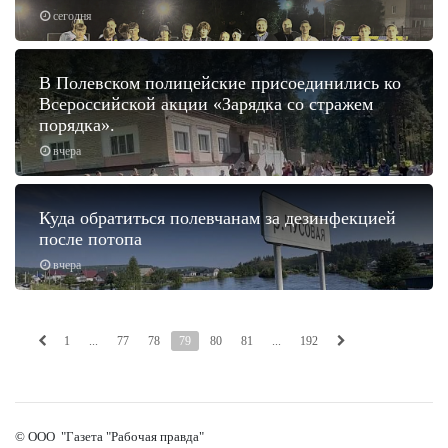
сегодня
В Полевском полицейские присоединились ко
Всероссийской акции «Зарядка со стражем
порядка».
вчера
Куда обратиться полевчанам за дезинфекцией
после потопа
вчера
1
...
77
78
79
80
81
...
192
© ООО "Газета "Рабочая правда"