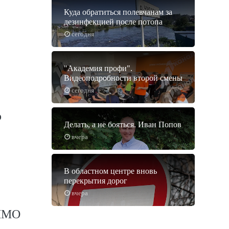
Куда обратиться полевчанам за
дезинфекцией после потопа
сегодня
"Академия профи".
Видеоподробности второй смены
сегодня
о
Делать, а не бояться. Иван Попов
вчера
В областном центре вновь
перекрытия дорог
вчера
ГИМО