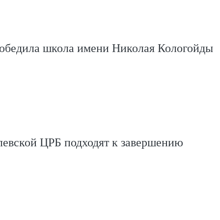
победила школа имени Николая Кологойды
левской ЦРБ подходят к завершению