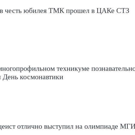
 в честь юбилея ТМК прошел в ЦАКе СТЗ
многопрофильном техникуме познавательн
и День космонавтики
цеист отлично выступил на олимпиаде М