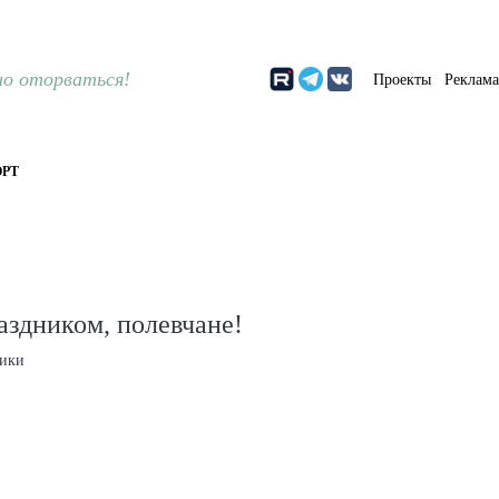
о оторваться!
Проекты
Реклам
РТ
аздником, полевчане!
тики