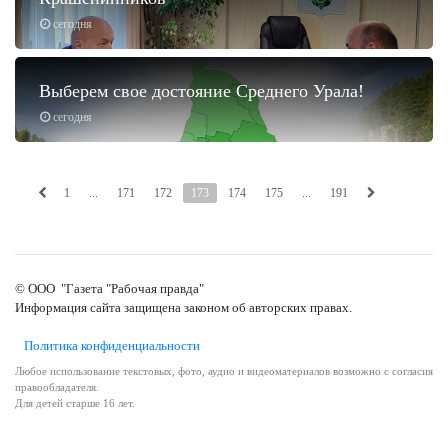
сегодня
Выберем свое достояние Среднего Урала!
сегодня
1
...
171
172
173
174
175
...
191
© ООО "Газета "Рабочая правда"
Информация сайта защищена законом об авторских правах.
Политика конфиденциальности
Любое использование текстовых, фото, аудио и видеоматериалов возможно с согласия
правообладателя.
Для детей старше 16 лет.