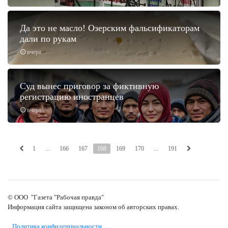
Да это не масло! Озерским фальсификаторам
дали по рукам
вчера
Суд вынес приговор за фиктивную
регистрацию иностранцев
вчера
1
...
166
167
168
169
170
...
191
© ООО "Газета "Рабочая правда"
Информация сайта защищена законом об авторских правах.
Политика конфиденциальности