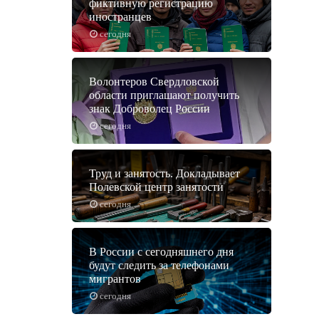
фиктивную регистрацию
иностранцев
сегодня
Волонтеров Свердловской
области приглашают получить
знак Доброволец России
сегодня
Труд и занятость. Докладывает
Полевской центр занятости
сегодня
В России с сегодняшнего дня
будут следить за телефонами
мигрантов
сегодня