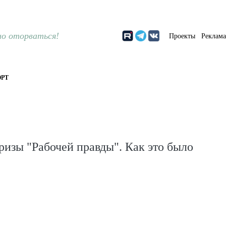
о оторваться!
Проекты
Реклам
РТ
ризы "Рабочей правды". Как это было