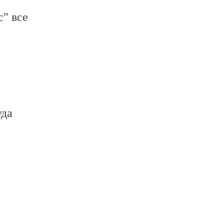
" все
уда