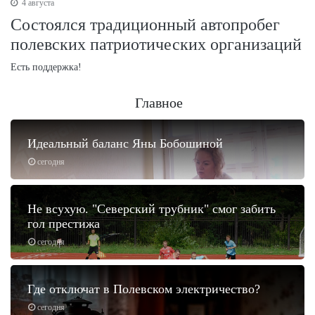
4 августа
Состоялся традиционный автопробег
полевских патриотических организаций
Есть поддержка!
Главное
Идеальный баланс Яны Бобошиной
сегодня
Не всухую. "Северский трубник" смог забить
гол престижа
сегодня
Где отключат в Полевском электричество?
сегодня