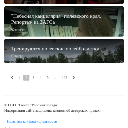
"Небесная канцелярия" полевского края.
Репортаж из ЗАГСа
вчера
Тренируются полевские волейболистки
вчера
1
2
3
4
5
...
192
© ООО "Газета "Рабочая правда"
Информация сайта защищена законом об авторских правах.
Политика конфиденциальности